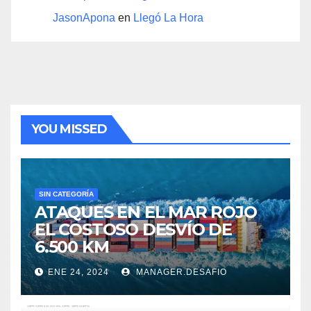
JasonApona
en
Llegó La Hora
YOU MISSED
SIN CATEGORÍA
ATAQUES EN EL MAR ROJO
EL COSTOSO DESVÍO DE
6.500 KM
ENE 24, 2024
MANAGER.DESAFIO