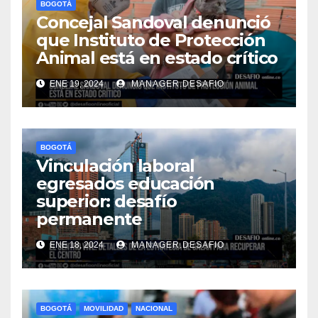
BOGOTÁ
Concejal Sandoval denunció
que Instituto de Protección
Animal está en estado crítico
ENE 19, 2024
MANAGER.DESAFIO
BOGOTÁ
Vinculación laboral
egresados educación
superior: desafío
permanente
ENE 18, 2024
MANAGER.DESAFIO
BOGOTÁ
MOVILIDAD
NACIONAL