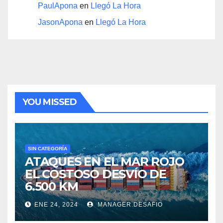
PaulApona
en
Llegó La Hora
JasonApona
en
Llegó La Hora
YOU MISSED
SIN CATEGORÍA
ATAQUES EN EL MAR ROJO
EL COSTOSO DESVÍO DE
6.500 KM
ENE 24, 2024
MANAGER.DESAFIO