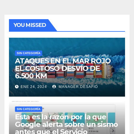
YOU MISSED
SIN CATEGORÍA
ATAQUES EN EL MAR ROJO
EL COSTOSO DESVÍO DE
6.500 KM
ENE 24, 2024
MANAGER.DESAFIO
SIN CATEGORÍA
Esta es la razón por la que
Google alerta sobre un sismo
antes que el Servicio