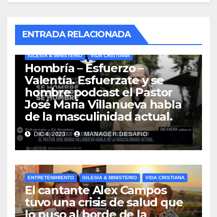
ENTRADA RELACIONADA
IGLESIA & MINISTERIO
VIDA CRISTIANA
Hombría – Esfuerzo –
Valentía. Esfuerzate y se
hombre podcast el Pastor
José Maria Villanueva habla
de la masculinidad actual.
DIC 4, 2023
MANAGER.DESAFIO
ENTRETENIMIENTO
IGLESIA & MINISTERIO
VIDA CRISTIANA
El cantante Alex Campos
tuvo una crisis de salud que
lo puso al borde de la