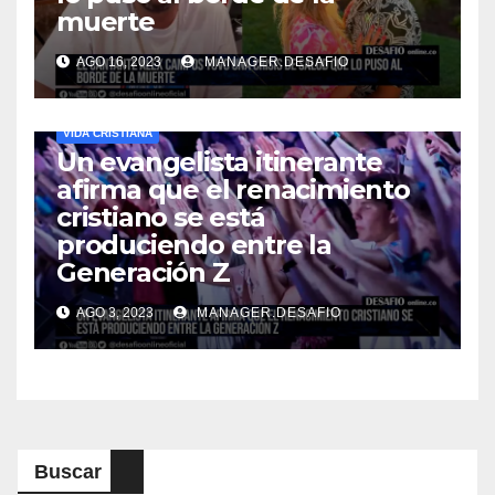
muerte
AGO 16, 2023
MANAGER.DESAFIO
VIDA CRISTIANA
Un evangelista itinerante
afirma que el renacimiento
cristiano se está
produciendo entre la
Generación Z
AGO 3, 2023
MANAGER.DESAFIO
Buscar