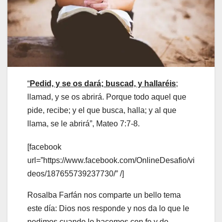
“
Pedid, y se os dará; buscad, y hallaréis
;
llamad, y se os abrirá. Porque todo aquel que
pide, recibe; y el que busca, halla; y al que
llama, se le abrirá”, Mateo 7:7-8.
[facebook
url=”https://www.facebook.com/OnlineDesafio/vi
deos/187655739237730/” /]
Rosalba Farfán nos comparte un bello tema
este día: Dios nos responde y nos da lo que le
pedimos cuando lo hacemos con fe y de