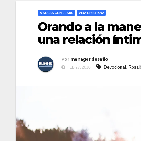
A SOLAS CON JESÚS
VIDA CRISTIANA
Orando a la maner
una relación ínti
Por
manager.desafio
,
Devocional
Rosal
FEB 27, 2020