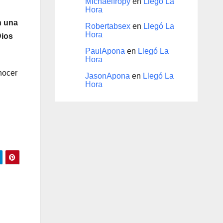
Michaelfropy
en
Llegó La
Hora
n una
Robertabsex
en
Llegó La
Hora
Dios
PaulApona
en
Llegó La
Hora
nocer
JasonApona
en
Llegó La
Hora