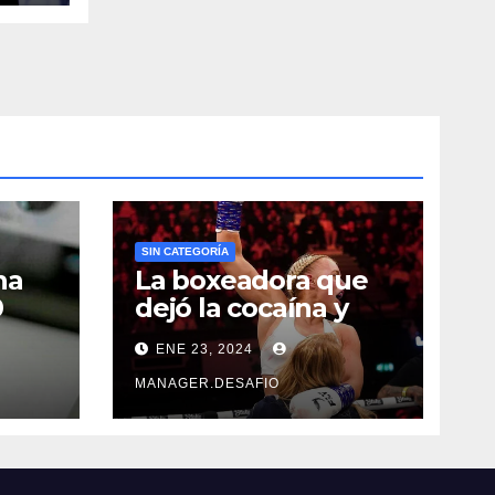
SIN CATEGORÍA
na
La boxeadora que
0
dejó la cocaína y
ncia
ahora quiere
ENE 23, 2024
triunfar en el ring​
MANAGER.DESAFIO