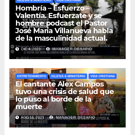
IGLESIA & MINISTERIO
VIDA CRISTIANA
Hombría – Esfuerzo –
Valentía. Esfuerzate y se
hombre podcast el Pastor
José Maria Villanueva habla
de la masculinidad actual.
DIC 4, 2023
MANAGER.DESAFIO
ENTRETENIMIENTO
IGLESIA & MINISTERIO
VIDA CRISTIANA
El cantante Alex Campos
tuvo una crisis de salud que
lo puso al borde de la
muerte
AGO 16, 2023
MANAGER.DESAFIO