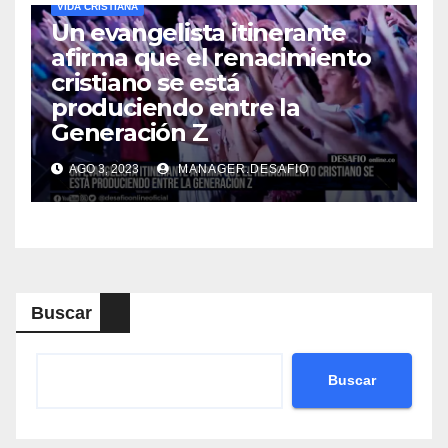
VIDA CRISTIANA
Un evangelista itinerante
afirma que el renacimiento
cristiano se está
produciendo entre la
Generación Z
AGO 3, 2023
MANAGER.DESAFIO
Buscar
Buscar