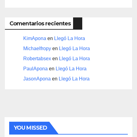
Comentarios recientes
KimApona
en
Llegó La Hora
Michaelfropy
en
Llegó La Hora
Robertabsex
en
Llegó La Hora
PaulApona
en
Llegó La Hora
JasonApona
en
Llegó La Hora
YOU MISSED