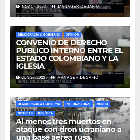
NOV 17, 2023
MANAGER.DESAFIO
DEMOCRACIA & GOBIERNO
OPINIÓN
CONVENIO DE DERECHO
PÚBLICO INTERNO ENTRE EL
ESTADO COLOMBIANO Y LA
IGLESIA
JUN 27, 2023
MANAGER.DESAFIO
DEMOCRACIA & GOBIERNO
INTERNACIONAL
MUNDO
NOTICIAS
POLÍTICA
Al menos tres muertos en
ataque con dron ucraniano a
una base aérea rusa.