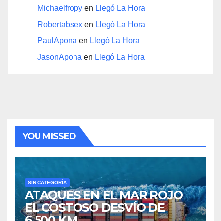
Michaelfropy
en
Llegó La Hora
Robertabsex
en
Llegó La Hora
PaulApona
en
Llegó La Hora
JasonApona
en
Llegó La Hora
YOU MISSED
SIN CATEGORÍA
ATAQUES EN EL MAR ROJO
EL COSTOSO DESVÍO DE
6.500 KM