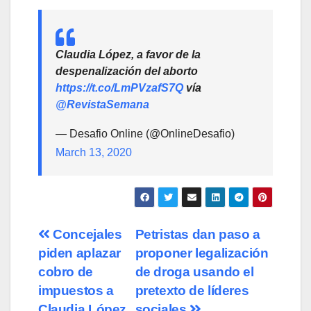
Claudia López, a favor de la
despenalización del aborto
https://t.co/LmPVzafS7Q
vía
@RevistaSemana
— Desafio Online (@OnlineDesafio)
March 13, 2020
Navegación
Concejales
Petristas dan paso a
piden aplazar
proponer legalización
de
cobro de
de droga usando el
entradas
impuestos a
pretexto de líderes
Claudia López.
sociales