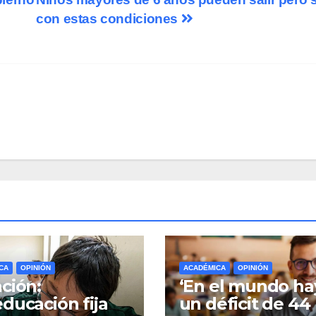
con estas condiciones
CA
OPINIÓN
ACADÉMICA
OPINIÓN
ción:
‘En el mundo ha
ducación fija
un déficit de 44