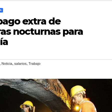
CA
pago extra de
ras nocturnas para
ía
,
,
,
Noticia
salarios
Trabajo