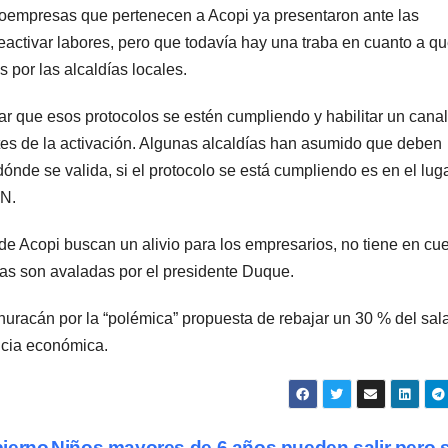
oempresas que pertenecen a Acopi ya presentaron ante las
eactivar labores, pero que todavía hay una traba en cuanto a qu
 por las alcaldías locales.
lar que esos protocolos se estén cumpliendo y habilitar un canal
tes de la activación. Algunas alcaldías han asumido que deben
dónde se valida, si el protocolo se está cumpliendo es en el lug
CN.
e Acopi buscan un alivio para los empresarios, no tiene en cu
stas son avaladas por el presidente Duque.
huracán por la “polémica” propuesta de rebajar un 30 % del sala
ncia económica.
bierno
Niños mayores de 6 años pueden salir pero 