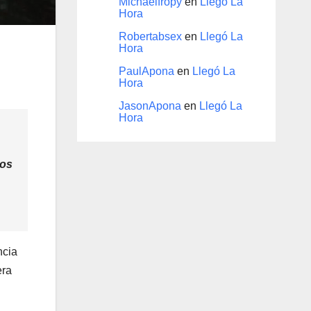
Michaelfropy
en
Llegó La
Hora
Robertabsex
en
Llegó La
Hora
PaulApona
en
Llegó La
Hora
JasonApona
en
Llegó La
Hora
dos
ncia
era