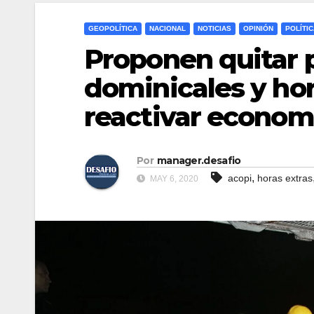
GEOPOLÍTICA
NACIONAL
NOTICIAS
OPINIÓN
POLÍTI
Proponen quitar 
dominicales y ho
reactivar econom
Por
manager.desafio
,
acopi
horas extras
MAY 6, 2020