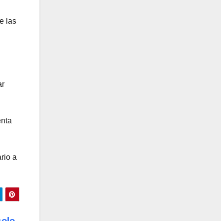
e las
ar
enta
rio a
solo