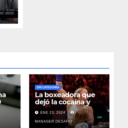
co
SIN CATEGORÍA
na
La boxeadora que
0
dejó la cocaína y
ncia
ahora quiere
ENE 23, 2024
triunfar en el ring​
MANAGER.DESAFIO