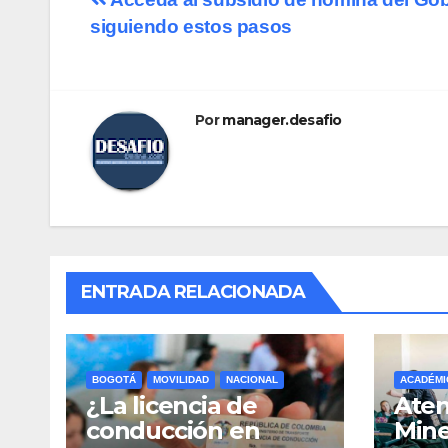
Navegación
siguiendo estos pasos
de
entradas
Por
manager.desafio
ENTRADA RELACIONADA
BOGOTÁ
MOVILIDAD
NACIONAL
ACADÉMI
¿La licencia de
Aten
conducción en
Mine