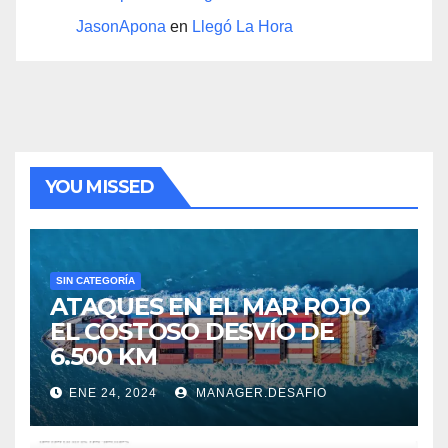
JasonApona
en
Llegó La Hora
YOU MISSED
SIN CATEGORÍA
ATAQUES EN EL MAR ROJO
EL COSTOSO DESVÍO DE
6.500 KM
ENE 24, 2024
MANAGER.DESAFIO