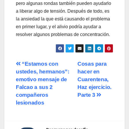
pero algunas rondas también pueden ayudarlo
a liberar algo de tensión. Después de todo, es
la ansiedad la que está causando el problema
en primer lugar, y el alivio podría ayudar a
resolver algunos problemas de concentración.
Navegación
“Estamos con
Cosas para
ustedes, hermanos”:
hacer en
de
emotivo mensaje de
Cuarentena,
entradas
Falcao a sus 2
Haz ejercicio.
compañeros
Parte 3
lesionados