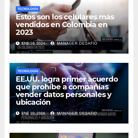
TECNOLOGÍA
Estos son los celulares más
vendidos en Colombia en
2023​
ENE 16, 2024
MANAGER.DESAFIO
TECNOLOGÍA
EE.UU. logra primer acuerdo
que prohíbe a compañías
vender datos personales y
ubicación
ENE 10, 2024
MANAGER.DESAFIO