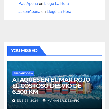
PaulApona
en
Llegó La Hora
JasonApona
en
Llegó La Hora
YOU MISSED
SIN CATEGORÍA
ATAQUES EN EL MAR ROJO
EL COSTOSO DESVÍO DE
6.500 KM
ENE 24, 2024
MANAGER.DESAFIO