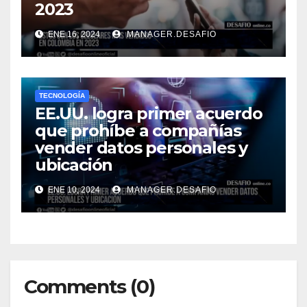
2023​
ENE 16, 2024
MANAGER.DESAFIO
TECNOLOGÍA
EE.UU. logra primer acuerdo
que prohíbe a compañías
vender datos personales y
ubicación
ENE 10, 2024
MANAGER.DESAFIO
Comments (0)