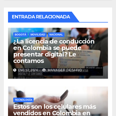
ENTRADA RELACIONADA
BOGOTÁ
MOVILIDAD
NACIONAL
¿La licencia de conducción
en Colombia se puede
presentar digital? Le
contamos
ENE 17, 2024
MANAGER.DESAFIO
TECNOLOGÍA
Estos son los celulares más
vendidos en Colombia en