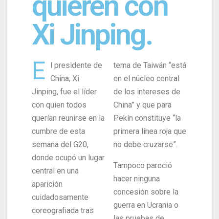
quieren con
Xi Jinping.
E
l presidente de
tema de Taiwán “está
China, Xi
en el núcleo central
Jinping, fue el líder
de los intereses de
con quien todos
China” y que para
querían reunirse en la
Pekín constituye “la
cumbre de esta
primera línea roja que
semana del G20,
no debe cruzarse”.
donde ocupó un lugar
Tampoco pareció
central en una
hacer ninguna
aparición
concesión sobre la
cuidadosamente
guerra en Ucrania o
coreografiada tras
las pruebas de