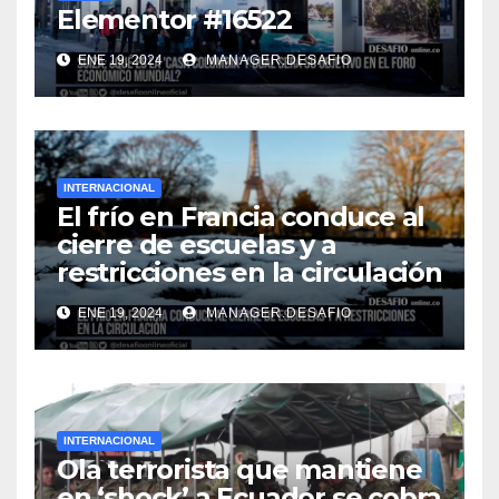
Elementor #16522
ENE 19, 2024
MANAGER.DESAFIO
INTERNACIONAL
El frío en Francia conduce al
cierre de escuelas y a
restricciones en la circulación
ENE 19, 2024
MANAGER.DESAFIO
INTERNACIONAL
Ola terrorista que mantiene
en ‘shock’ a Ecuador se cobra