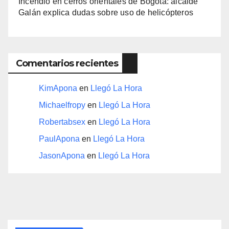
Incendio en cerros orientales de Bogotá: alcalde
Galán explica dudas sobre uso de helicópteros
Comentarios recientes
KimApona
en
Llegó La Hora
Michaelfropy
en
Llegó La Hora
Robertabsex
en
Llegó La Hora
PaulApona
en
Llegó La Hora
JasonApona
en
Llegó La Hora