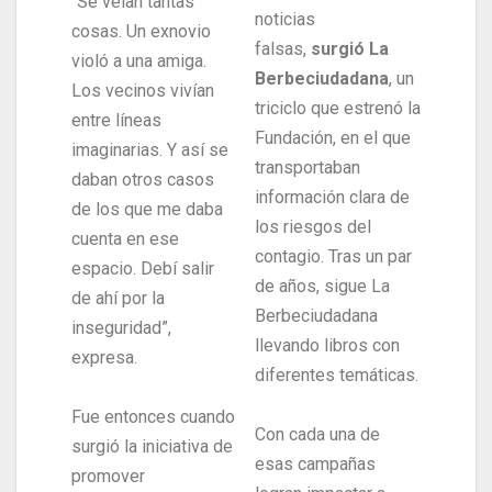
“Se veían tantas
noticias
cosas. Un exnovio
falsas,
surgió La
violó a una amiga.
Berbeciudadana
, un
Los vecinos vivían
triciclo que estrenó la
entre líneas
Fundación, en el que
imaginarias. Y así se
transportaban
daban otros casos
información clara de
de los que me daba
los riesgos del
cuenta en ese
contagio. Tras un par
espacio. Debí salir
de años, sigue La
de ahí por la
Berbeciudadana
inseguridad”,
llevando libros con
expresa.
diferentes temáticas.
Fue entonces cuando
Con cada una de
surgió la iniciativa de
esas campañas
promover