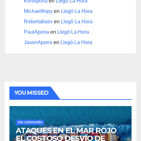
KimApona
en
Llegó La Hora
Michaelfropy
en
Llegó La Hora
Robertabsex
en
Llegó La Hora
PaulApona
en
Llegó La Hora
JasonApona
en
Llegó La Hora
YOU MISSED
SIN CATEGORÍA
ATAQUES EN EL MAR ROJO
EL COSTOSO DESVÍO DE