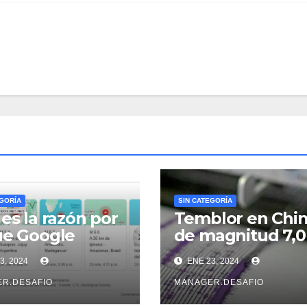
EGORÍA
SIN CATEGORÍA
 es la razón por
Temblor en Chi
ue Google
de magnitud 7,0
ta sobre un
sacudió la provi
3, 2024
ENE 23, 2024
o antes que el
de Xinjiang
icio Geológico
R.DESAFIO
MANAGER.DESAFIO
ombiano