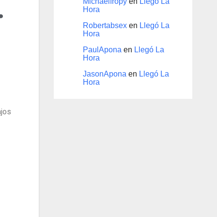
.
Michaelfropy
en
Llegó La
Hora
Robertabsex
en
Llegó La
Hora
PaulApona
en
Llegó La
Hora
JasonApona
en
Llegó La
Hora
ajos