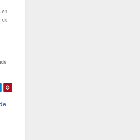
a en
o de
nde
 de