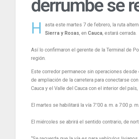
derrumbe se re
H
asta este martes 7 de febrero, la ruta altern
Sierra y Rosas
, en
Cauca
, estará cerrada.
Así lo confirmaron el gerente de la Terminal de P
región.
Este corredor permanece sin operaciones desde el
de ampliación de la carretera para conectarse co
Cauca y el Valle del Cauca con el interior del país,
El martes se habilitará la vía 7:’00 a. m. a 7:00 p.
El miércoles se abrirá el sentido contrario, de norte
“Se recuerda que la vía es para vehículos livianos