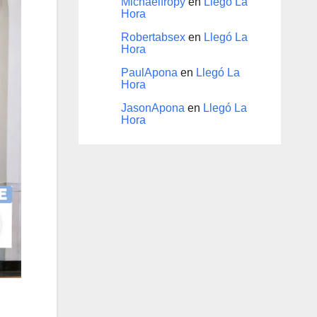
Michaelfropy
en
Llegó La
Hora
Robertabsex
en
Llegó La
Hora
PaulApona
en
Llegó La
Hora
JasonApona
en
Llegó La
Hora