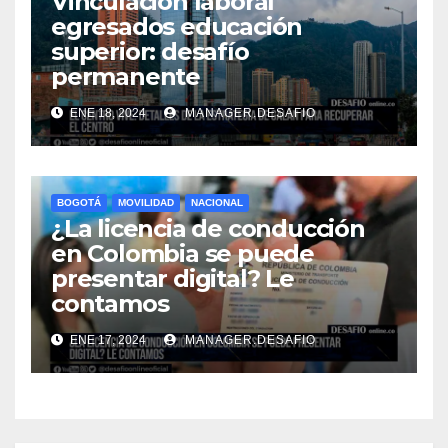
Vinculación laboral
egresados educación
superior: desafío
permanente
ENE 18, 2024
MANAGER.DESAFIO
BOGOTÁ
MOVILIDAD
NACIONAL
¿La licencia de conducción
en Colombia se puede
presentar digital? Le
contamos
ENE 17, 2024
MANAGER.DESAFIO