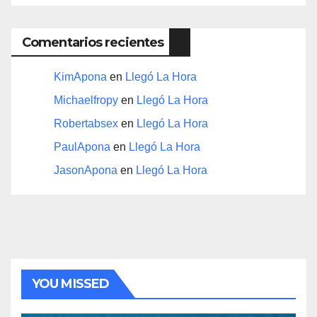
Comentarios recientes
KimApona
en
Llegó La Hora
Michaelfropy
en
Llegó La Hora
Robertabsex
en
Llegó La Hora
PaulApona
en
Llegó La Hora
JasonApona
en
Llegó La Hora
YOU MISSED