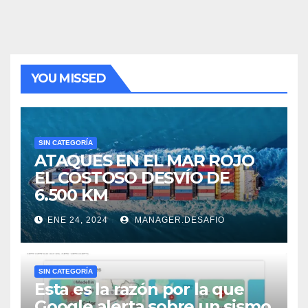
YOU MISSED
SIN CATEGORÍA
ATAQUES EN EL MAR ROJO
EL COSTOSO DESVÍO DE
6.500 KM
ENE 24, 2024
MANAGER.DESAFIO
SIN CATEGORÍA
Esta es la razón por la que
Google alerta sobre un sismo