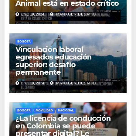
Animal está en estado crítico
ENE 19, 2024
MANAGER.DESAFIO
BOGOTÁ
Vinculación laboral
egresados educación
superior: desafío
permanente
ENE 18, 2024
MANAGER.DESAFIO
BOGOTÁ
MOVILIDAD
NACIONAL
¿La licencia de conducción
en Colombia se puede
presentar digital? Le