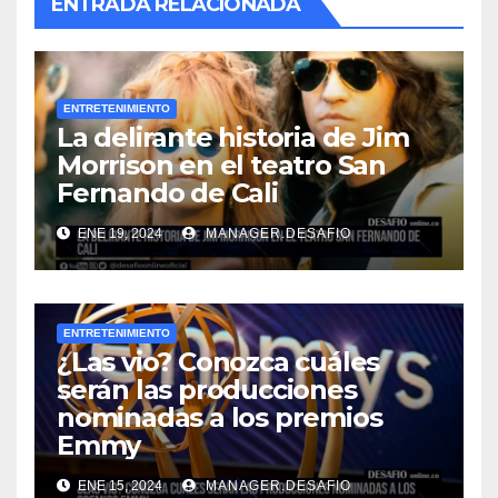
ENTRADA RELACIONADA
ENTRETENIMIENTO
La delirante historia de Jim
Morrison en el teatro San
Fernando de Cali
ENE 19, 2024
MANAGER.DESAFIO
ENTRETENIMIENTO
¿Las vio? Conozca cuáles
serán las producciones
nominadas a los premios
Emmy
ENE 15, 2024
MANAGER.DESAFIO