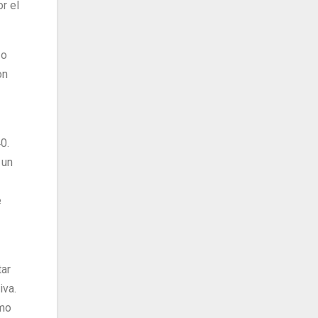
r el
zo
on
0.
 un
e
tar
iva.
amo