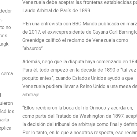
Venezuela debe aceptar las fronteras establecidas po
Laudo Arbitral de París de 1899.
ededor
-,
PEn una entrevista con BBC Mundo publicada en mar
cto no
de 2017, el exvicepresidente de Guyana Carl Barringt
icos
Greenidge calificó el reclamo de Venezuela como
urgk
“absurdo”.
Además, negó que la disputa haya comenzado en 184
Para él, todo empezó en la década de 1890 o “tal vez
 cerca
poquito antes”, cuando Estados Unidos ayudó a que
Venezuela pudiera llevar a Reino Unido a una mesa d
arbitraje.
l
guieron
“Ellos recibieron la boca del río Orinoco y acordaron,
icó los
como parte del Tratado de Washington de 1897, acep
uarta
la decisión del tribunal de arbitraje como final y definit
xplica
Por lo tanto, en lo que a nosotros respecta, ese recl