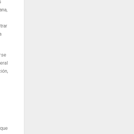
s
ana,
trar
a
rse
eral
ión,
 que