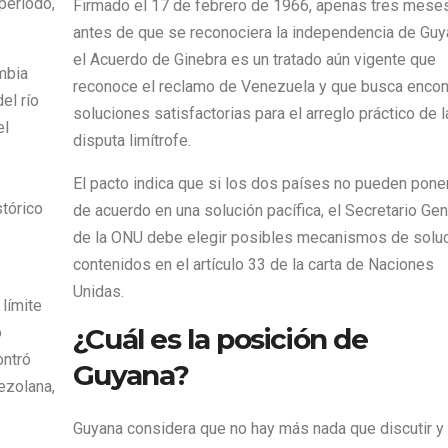
periodo,
Firmado el 17 de febrero de 1966, apenas tres mese
antes de que se reconociera la independencia de Guy
el Acuerdo de Ginebra es un tratado aún vigente que
mbia
reconoce el reclamo de Venezuela y que busca encon
el río
soluciones satisfactorias para el arreglo práctico de l
el
disputa limítrofe.
El pacto indica que si los dos países no pueden pone
tórico
de acuerdo en una solución pacífica, el Secretario Gen
de la ONU debe elegir posibles mecanismos de soluc
contenidos en el artículo 33 de la carta de Naciones
Unidas.
límite
¿Cuál es la posición de
o
ontró
Guyana?
nezolana,
Guyana considera que no hay más nada que discutir y