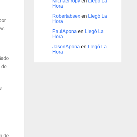
Michaelfropy
en
Llegó La
Hora
Robertabsex
en
Llegó La
por
Hora
mas
PaulApona
en
Llegó La
Hora
JasonApona
en
Llegó La
Hora
añado
s de
e
ón de