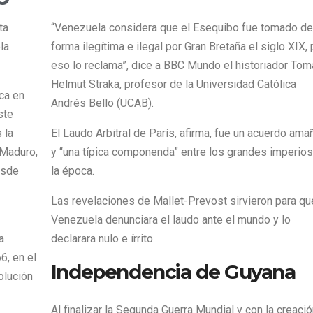
ta
“Venezuela considera que el Esequibo fue tomado de
la
forma ilegítima e ilegal por Gran Bretaña el siglo XIX, 
eso lo reclama”, dice a BBC Mundo el historiador To
Helmut Straka, profesor de la Universidad Católica
ica en
Andrés Bello (UCAB).
ste
 la
El Laudo Arbitral de París, afirma, fue un acuerdo am
 Maduro,
y “una típica componenda” entre los grandes imperio
esde
la época.
Las revelaciones de Mallet-Prevost sirvieron para qu
Venezuela denunciara el laudo ante el mundo y lo
a
declarara nulo e írrito.
6, en el
Independencia de Guyana
olución
Al finalizar la Segunda Guerra Mundial y con la creaci