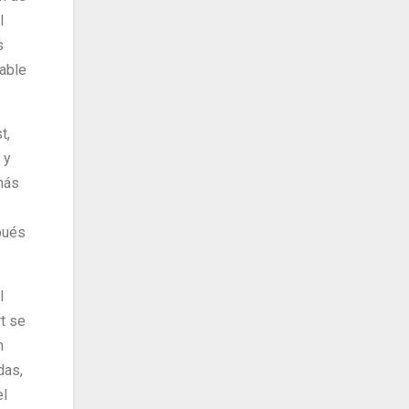
l
s
able
t,
 y
más
pués
l
t se
n
das,
el