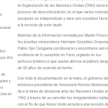
la Organización de las Naciones Unidas (ONU) inicia e
proceso de descolonización, en el que varias colonia
el
europeas se independizan y nace una coyuntura favor
a la revisión de este laudo.
acional
Además de la información revelada por Mallet-Prevos
los jesuítas venezolanos Hermann González Oropeza
Pablo Ojer Celigueta corroboraron y encontraron aún 
dos
evidencia de lo sucedido en París, urgando en los
tuye dos
archivos británicos que suelen abrirse al público des
de 50 años de ocurrido un hecho.
 de
Con toda la documentación en la mano, el gobierno de
epara y
entonces presidente de Venezuela Rómulo Betancour
os
da a la tarea de denunciar ante las Naciones Unidas e
Zona en
1962 a través de su canciller las irregularidades halla
con el fin de que Reino Unido acceda a una revisión d