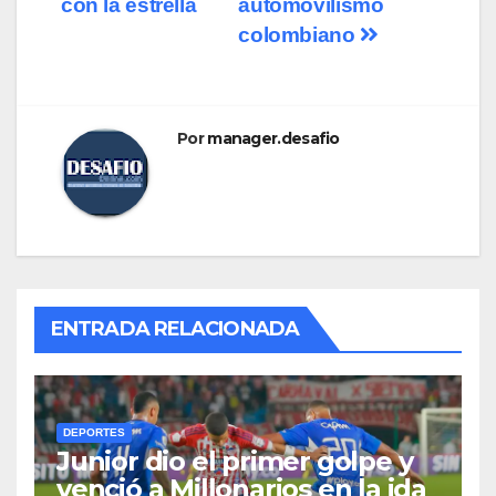
con la estrella
automovilismo
colombiano
Por
manager.desafio
ENTRADA RELACIONADA
DEPORTES
Junior dio el primer golpe y
venció a Millonarios en la ida