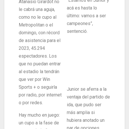
“Estamos en Junior y
Atanasio Girardot no
acá es hasta lo
le cabrá una aguja,
último: vamos a ser
como no le cupo al
campeones”,
Metropolitan o el
sentenció.
domingo, con récord
de asistencia para el
2023, 45.294
espectadores. Los
que no puedan entrar
al estadio la tendrán
que ver por Win
Sports + o seguirla
Junior se aferra a la
por radio, por internet
ventaja del partido de
o por redes.
ida, que pudo ser
más amplia si
Hay mucho en juego:
hubiera anotado un
un cupo a la fase de
par de opciones