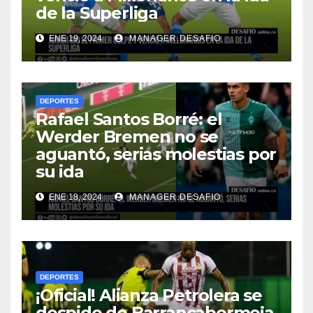
de la Superliga
ENE 19, 2024
MANAGER.DESAFIO
DEPORTES
Rafael Santos Borré: el
Werder Bremen no se
aguantó, serias molestias por
su ida
ENE 18, 2024
MANAGER.DESAFIO
DEPORTES
¡Oficial! Alianza Petrolera se
despide de Barrancabermeja