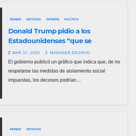
MUNDO
NOTICIAS
OPINIÓN
POLÍTICA
Donald Trump pidio a los
Estadounidenses “que se
preparen para dos semanas muy
MAR 31, 2020
MANAGER.DESAFIO
duras”
El gobierno publicó un gráfico que indica que, de no
respetarse las medidas de aislamiento social
impuestas, los decesos podrían…
MUNDO
NOTICIAS