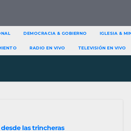
ONAL
DEMOCRACIA & GOBIERNO
IGLESIA & MI
MIENTO
RADIO EN VIVO
TELEVISIÓN EN VIVO
 desde las trincheras