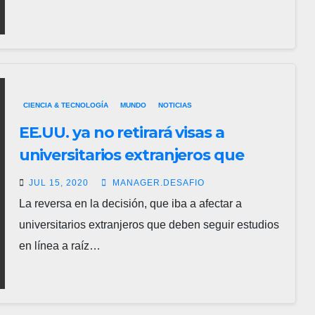
CIENCIA & TECNOLOGÍA
MUNDO
NOTICIAS
EE.UU. ya no retirará visas a
universitarios extranjeros que
sigan estudios en linea
JUL 15, 2020
MANAGER.DESAFIO
La reversa en la decisión, que iba a afectar a
universitarios extranjeros que deben seguir estudios
en línea a raíz…