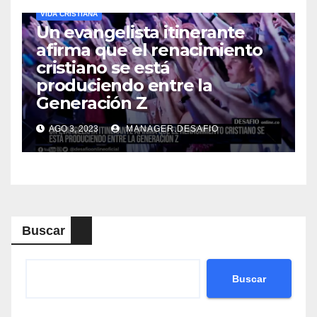
VIDA CRISTIANA
Un evangelista itinerante
afirma que el renacimiento
cristiano se está
produciendo entre la
Generación Z
AGO 3, 2023
MANAGER.DESAFIO
Buscar
Buscar