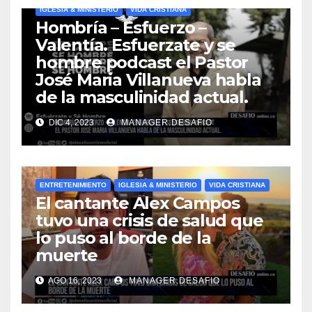
IGLESIA & MINISTERIO
VIDA CRISTIANA
Hombría – Esfuerzo –
Valentía. Esfuerzate y se
hombre podcast el Pastor
José Maria Villanueva habla
de la masculinidad actual.
DIC 4, 2023
MANAGER.DESAFIO
ENTRETENIMIENTO
IGLESIA & MINISTERIO
VIDA CRISTIANA
El cantante Alex Campos
tuvo una crisis de salud que
lo puso al borde de la
muerte
AGO 16, 2023
MANAGER.DESAFIO