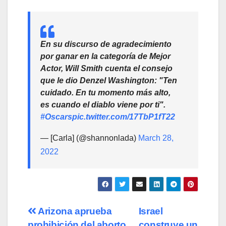
En su discurso de agradecimiento
por ganar en la categoría de Mejor
Actor, Will Smith cuenta el consejo
que le dio Denzel Washington: "Ten
cuidado. En tu momento más alto,
es cuando el diablo viene por ti".
#Oscars
pic.twitter.com/17TbP1fT22
— [Carla] (@shannonlada)
March 28,
2022
Navegación
Arizona aprueba
Israel
prohibición del aborto
construye un