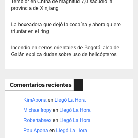
Temblor en China de magnitud 7,0 sacudió la
provincia de Xinjiang
La boxeadora que dejó la cocaína y ahora quiere
triunfar en el ring​
Incendio en cerros orientales de Bogotá: alcalde
Galán explica dudas sobre uso de helicópteros
Comentarios recientes
KimApona
en
Llegó La Hora
Michaelfropy
en
Llegó La Hora
Robertabsex
en
Llegó La Hora
PaulApona
en
Llegó La Hora