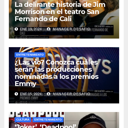
La delirante historia de Jim
Morrison en el teatro San
Fernando de Cali
ENE 19, 2024
MANAGER.DESAFIO
ENTRETENIMIENTO
¿Las vio? Conozca cuáles
serán las producciones
nominadas a los premios
Emmy
ENE 15, 2024
MANAGER.DESAFIO
CULTURA
ENTRETENIMIENTO
‘Joker’, ‘Deadpool’,