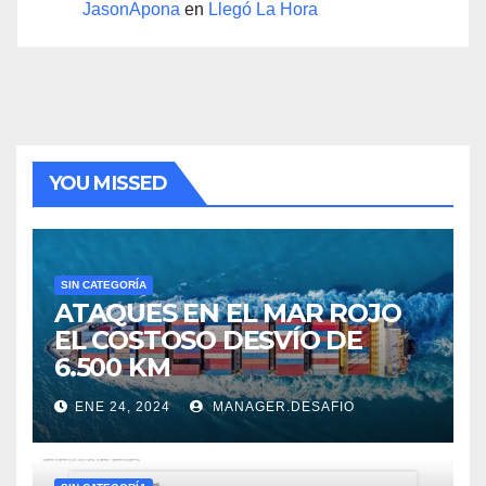
JasonApona
en
Llegó La Hora
YOU MISSED
SIN CATEGORÍA
ATAQUES EN EL MAR ROJO
EL COSTOSO DESVÍO DE
6.500 KM
ENE 24, 2024
MANAGER.DESAFIO