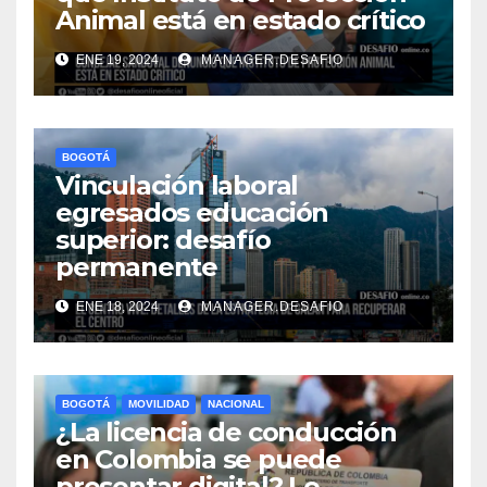
Animal está en estado crítico
ENE 19, 2024
MANAGER.DESAFIO
BOGOTÁ
Vinculación laboral
egresados educación
superior: desafío
permanente
ENE 18, 2024
MANAGER.DESAFIO
BOGOTÁ
MOVILIDAD
NACIONAL
¿La licencia de conducción
en Colombia se puede
presentar digital? Le