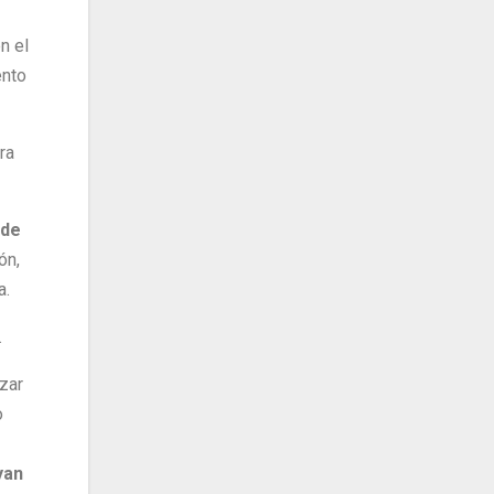
n el
ento
ra
 de
ón,
a.
.
zar
o
yan