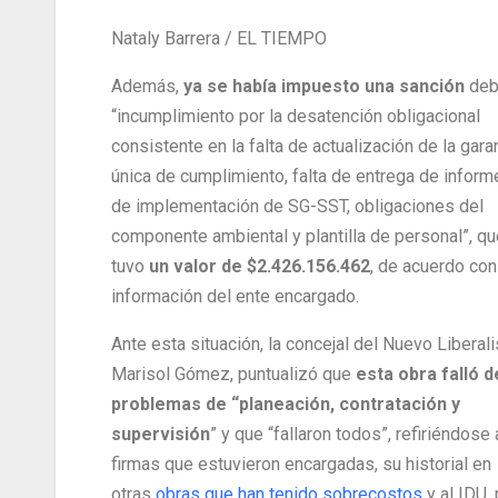
Nataly Barrera / EL TIEMPO
Además,
ya se había impuesto una sanción
deb
“incumplimiento por la desatención obligacional
consistente en la falta de actualización de la gara
única de cumplimiento, falta de entrega de informe
de implementación de SG-SST, obligaciones del
componente ambiental y plantilla de personal”, qu
tuvo
un valor de $2.426.156.462
, de acuerdo con
información del ente encargado.
Ante esta situación, la concejal del Nuevo Liberal
Marisol Gómez, puntualizó que
esta obra falló d
problemas de “planeación, contratación y
supervisión
” y que “fallaron todos”, refiriéndose 
firmas que estuvieron encargadas, su historial en
otras
obras que han tenido sobrecostos
y al IDU,