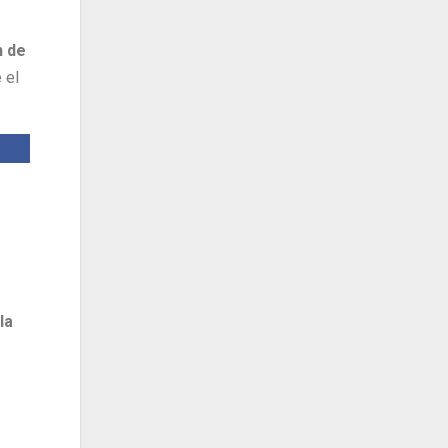
n de
 el
la