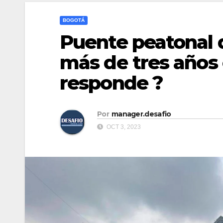
BOGOTÁ
Puente peatonal d
más de tres años 
responde ?
Por
manager.desafio
OCT 3, 2023