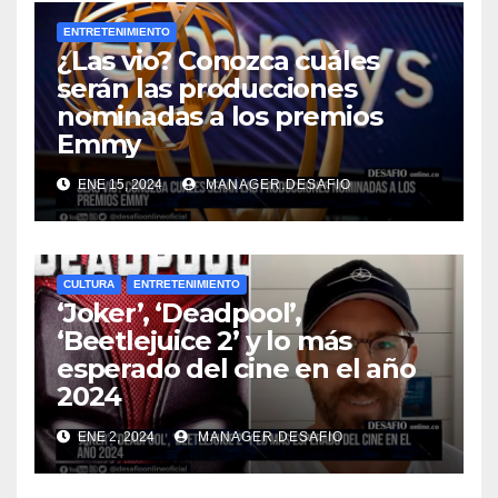
ENTRETENIMIENTO
¿Las vio? Conozca cuáles
serán las producciones
nominadas a los premios
Emmy
ENE 15, 2024
MANAGER.DESAFIO
CULTURA
ENTRETENIMIENTO
‘Joker’, ‘Deadpool’,
‘Beetlejuice 2’ y lo más
esperado del cine en el año
2024
ENE 2, 2024
MANAGER.DESAFIO