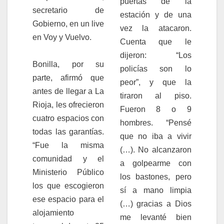
puertas de la
secretario de
estación y de una
Gobierno, en un live
vez la atacaron.
en Voy y Vuelvo.
Cuenta que le
dijeron: “Los
Bonilla, por su
policías son lo
parte, afirmó que
peor”, y que la
antes de llegar a La
tiraron al piso.
Rioja, les ofrecieron
Fueron 8 o 9
cuatro espacios con
hombres. “Pensé
todas las garantías.
que no iba a vivir
“Fue la misma
(…). No alcanzaron
comunidad y el
a golpearme con
Ministerio Público
los bastones, pero
los que escogieron
sí a mano limpia
ese espacio para el
(…) gracias a Dios
alojamiento
me levanté bien