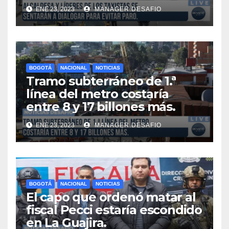
ENE 23, 2023
MANAGER.DESAFIO
BOGOTÁ
NACIONAL
NOTICIAS
Tramo subterráneo de 1.ª
línea del metro costaría
entre 8 y 17 billones más.
ENE 23, 2023
MANAGER.DESAFIO
BOGOTÁ
NACIONAL
NOTICIAS
El capo que ordenó matar al
fiscal Pecci estaría escondido
en La Guajira.