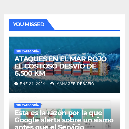
YOU MISSED
SIN CATEGORÍA
ATAQUES EN EL MAR ROJO
EL COSTOSO DESVÍO DE
6.500 KM
ENE 24, 2024
MANAGER.DESAFIO
SIN CATEGORÍA
Esta es la razón por la que
Google alerta sobre un sismo
antes que el Servicio